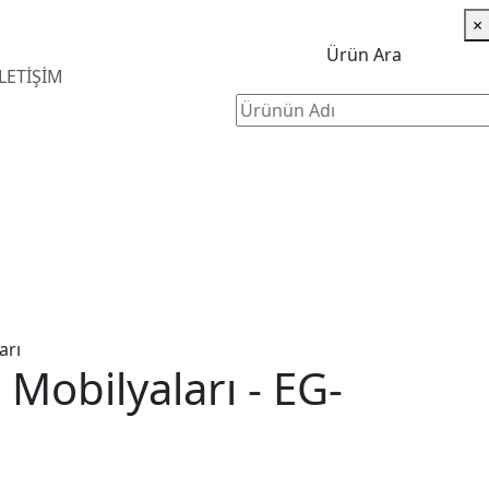
×
Ürün Ara
İLETİŞİM
Anasayfa
Ürünlerimiz
Eğitim Mobilyaları
Eğitim Mobilyaları - EG-004
arı
 Mobilyaları - EG-