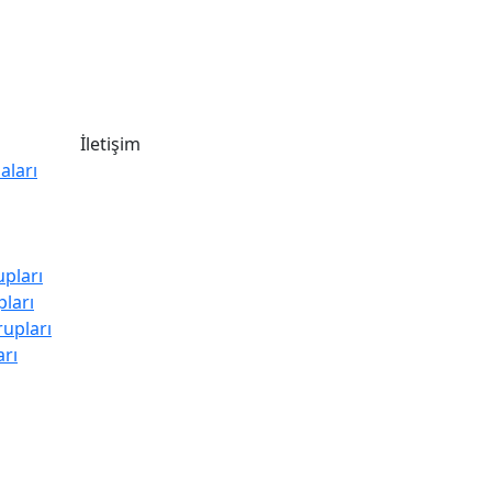
İletişim
ları
+90 (212) 472 07 41
info@cagtrend.com
Ziya Gökalp Mah. Abdullah Paşa
Cad.
pları
No:40 İç kapı No:1 Başakşehir |
pları
İstanbul | Türkiye
upları
arı