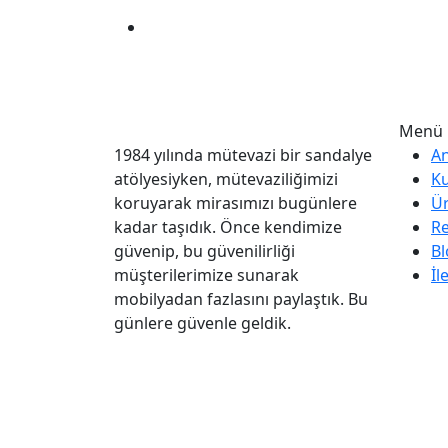
Menü
1984 yılında mütevazi bir sandalye
A
atölyesiyken, mütevaziliğimizi
K
koruyarak mirasımızı bugünlere
Ür
kadar taşıdık. Önce kendimize
Re
güvenip, bu güvenilirliği
Bl
müşterilerimize sunarak
İl
mobilyadan fazlasını paylaştık. Bu
günlere güvenle geldik.