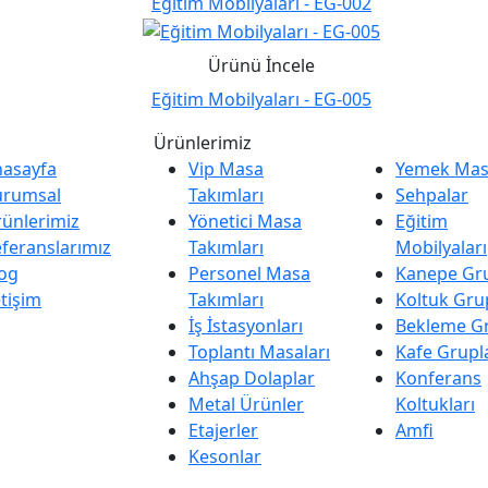
Eğitim Mobilyaları - EG-002
Ürünü İncele
Eğitim Mobilyaları - EG-005
Ürünlerimiz
nasayfa
Vip Masa
Yemek Masa
urumsal
Takımları
Sehpalar
ünlerimiz
Yönetici Masa
Eğitim
feranslarımız
Takımları
Mobilyaları
og
Personel Masa
Kanepe Gru
etişim
Takımları
Koltuk Gru
İş İstasyonları
Bekleme Gr
Toplantı Masaları
Kafe Grupl
Ahşap Dolaplar
Konferans
Metal Ürünler
Koltukları
Etajerler
Amfi
Kesonlar